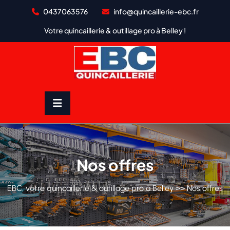
Skip
0437063576
info@quincaillerie-ebc.fr
to
content
Votre quincaillerie & outillage pro à Belley !
Nos offres
EBC, votre quincaillerie & outillage pro à Belley
>> Nos offres